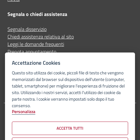
Segnala o chiedi assistenza
Segnala disservizio
Chiedi assistenza relativa al sito
Leggi le domande frequenti
Prenota appuntamento
Accettazione Cookies
Seguici su
Questo sito utilizza dei cookie, piccoli file di testo che vengono
memorizzati dal browser sul dispositivo dell'utente (computer,
telegram-plane
instagram
facebook
whatsapp
linkedin-in
youtube
tablet, smartphone) per migliorare l'esperienza di fruizione del
sito. Utilizzando i nostri servizi, accetti l'utilizzo dei cookie da
parte nostra. I cookie verranno impostati solo dopo il tuo
consenso.
Personalizza
Archivio atti
Albo pretorio
Amministrazione Trasparente
Dichiarazione di accessibilità
Privacy Policy
Note legali
Social media policy
Piano di miglioramento del sito
ACCETTA TUTTI
© Comune di Valsamoggia 2026. Tutti i diritti riservati.