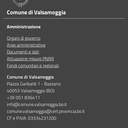
Ho avuto problemi tecnici
Comune di Valsamoggia
Leggi le domande frequenti
Altro
Amministrazione
Prenota appuntamento
Organi di governo
Aree amministrative
Documenti e dati
Parla con Matilde, l'assistente virtuale
Attuazione misure PNRR
Fondi comunitari e regionali
Comune di Valsamoggia
Piazza Garibaldi 1 - Bazzano
40053 Valsamoggia (BO)
+39 051 836411
info@comune.valsamoggia.bo.it
comune.valsamoggia@cert.provincia.bo.it
CF e P.IVA: 03334231200